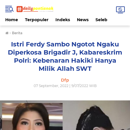
Home
Terpopuler
Indeks
News
Seleb
›
Berita
Istri Ferdy Sambo Ngotot Ngaku
Diperkosa Brigadir J, Kabareskrim
Polri: Kebenaran Hakiki Hanya
Milik Allah SWT
Dfp
07 September, 2022 | 9/07/2022 WIB