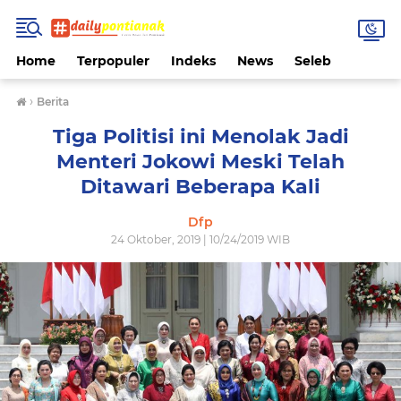
Home
Terpopuler
Indeks
News
Seleb
›
Berita
Tiga Politisi ini Menolak Jadi
Menteri Jokowi Meski Telah
Ditawari Beberapa Kali
Dfp
24 Oktober, 2019 | 10/24/2019 WIB