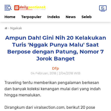
Home
Terpopuler
Indeks
News
Seleb
›
Ngakak
Ampun Dah! Gini Nih 20 Kelakukan
Turis 'Nggak Punya Malu' Saat
Berpose dengan Patung, Nomor 7
Jorok Banget
Dfp
04 Februari, 2018 | 2/04/2018 WIB
Traveling tentu memberikan pengalaman berkesan
dan banyak koleksi kenangan mulai dari yang indah
hingga memalukan.
Dirangkum dari viralsection.com, berikut 20 pose