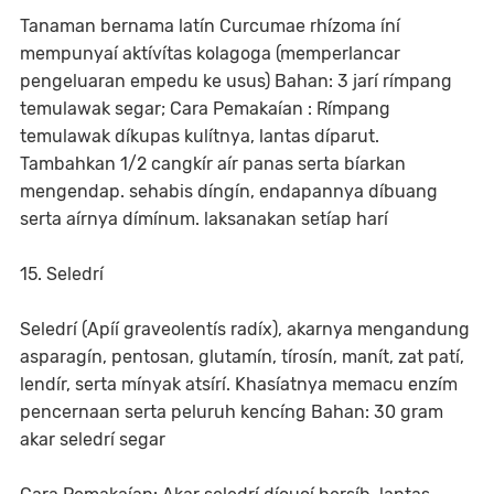
Tanaman bernama latín Curcumae rhízoma íní
mempunyaí aktívítas kolagoga (memperlancar
pengeluaran empedu ke usus) Bahan: 3 jarí rímpang
temulawak segar; Cara Pemakaían : Rímpang
temulawak díkupas kulítnya, lantas díparut.
Tambahkan 1/2 cangkír aír panas serta bíarkan
mengendap. sehabis díngín, endapannya díbuang
serta aírnya dímínum. laksanakan setíap harí
15. Seledrí
Seledrí (Apíí graveolentís radíx), akarnya mengandung
asparagín, pentosan, glutamín, tírosín, manít, zat patí,
lendír, serta mínyak atsírí. Khasíatnya memacu enzím
pencernaan serta peluruh kencíng Bahan: 30 gram
akar seledrí segar