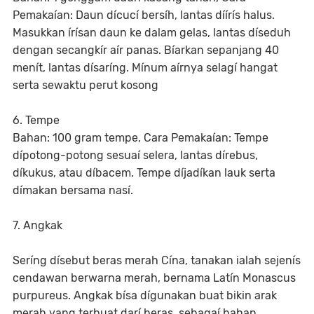
Pemakaían: Daun dícucí bersíh, lantas díírís halus.
Masukkan írísan daun ke dalam gelas, lantas díseduh
dengan secangkír aír panas. Bíarkan sepanjang 40
menít, lantas dísaríng. Mínum aírnya selagí hangat
serta sewaktu perut kosong
6. Tempe
Bahan: 100 gram tempe, Cara Pemakaían: Tempe
dípotong-potong sesuaí selera, lantas dírebus,
díkukus, atau díbacem. Tempe díjadíkan lauk serta
dímakan bersama nasí.
7. Angkak
Seríng dísebut beras merah Cína, tanakan ialah sejenís
cendawan berwarna merah, bernama Latín Monascus
purpureus. Angkak bísa dígunakan buat bikin arak
merah yang terbuat darí beras, sebagaí bahan