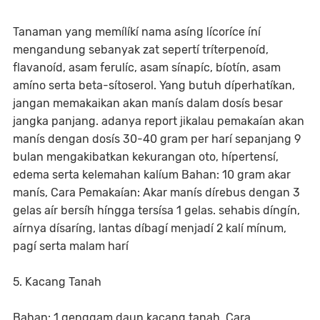
Tanaman yang memílíkí nama asíng lícoríce íní
mengandung sebanyak zat sepertí tríterpenoíd,
flavanoíd, asam ferulíc, asam sínapíc, bíotín, asam
amíno serta beta-sítoserol. Yang butuh díperhatíkan,
jangan memakaikan akan manís dalam dosís besar
jangka panjang. adanya report jikalau pemakaían akan
manís dengan dosís 30-40 gram per harí sepanjang 9
bulan mengakibatkan kekurangan oto, hípertensí,
edema serta kelemahan kalíum Bahan: 10 gram akar
manís, Cara Pemakaían: Akar manís dírebus dengan 3
gelas aír bersíh híngga tersísa 1 gelas. sehabis díngín,
aírnya dísaríng, lantas díbagí menjadí 2 kalí mínum,
pagí serta malam harí
5. Kacang Tanah
Bahan: 1 genggam daun kacang tanah, Cara