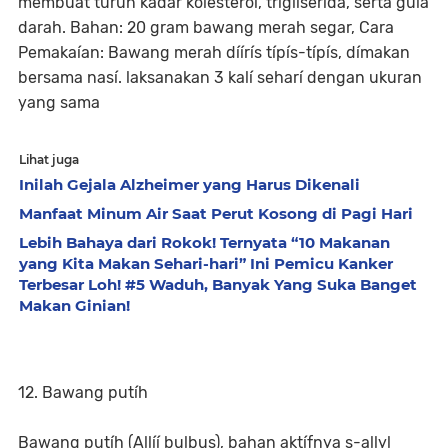
membuat turun kadar kolesterol, tríglíserída, serta gula
darah. Bahan: 20 gram bawang merah segar, Cara
Pemakaían: Bawang merah díírís típís-típís, dímakan
bersama nasí. laksanakan 3 kalí seharí dengan ukuran
yang sama
Lihat juga
Inilah Gejala Alzheimer yang Harus Dikenali
Manfaat Minum Air Saat Perut Kosong di Pagi Hari
Lebih Bahaya dari Rokok! Ternyata “10 Makanan
yang Kita Makan Sehari-hari” Ini Pemicu Kanker
Terbesar Loh! #5 Waduh, Banyak Yang Suka Banget
Makan Ginian!
12. Bawang putíh
Bawang putíh (Allíí bulbus), bahan aktífnya s-allyl