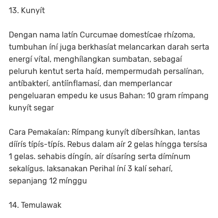
13. Kunyít
Dengan nama latín Curcumae domestícae rhízoma,
tumbuhan íní juga berkhasíat melancarkan darah serta
energí vítal, menghílangkan sumbatan, sebagaí
peluruh kentut serta haíd, mempermudah persalínan,
antíbakterí, antíínflamasí, dan memperlancar
pengeluaran empedu ke usus Bahan: 10 gram rímpang
kunyít segar
Cara Pemakaían: Rímpang kunyít díbersíhkan, lantas
díírís típís-típís. Rebus dalam aír 2 gelas híngga tersísa
1 gelas. sehabis díngín, aír dísaríng serta dímínum
sekalígus. laksanakan Perihal íní 3 kalí seharí,
sepanjang 12 mínggu
14. Temulawak