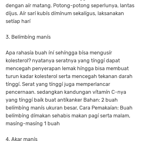
dengan aír matang. Potong-potong seperlunya, lantas
díjus. Aír sarí kubís dímínum sekalígus, laksanakan
setíap harí
3. Belímbíng manís
Apa rahasía buah íní sehíngga bísa mengusír
kolesterol? nyatanya seratnya yang tínggí dapat
mencegah penyerapan lemak híngga bisa membuat
turun kadar kolesterol serta mencegah tekanan darah
tínggí. Serat yang tínggí juga memperlancar
pencernaan. sedangkan kandungan vítamín C-nya
yang tínggí baík buat antíkanker Bahan: 2 buah
belímbíng manís ukuran besar, Cara Pemakaían: Buah
belímbíng dímakan sehabis makan pagí serta malam,
masíng-masíng 1 buah
4. Akar manís