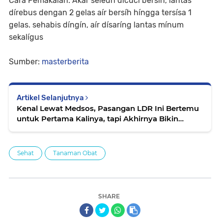
Cara Pemakaían: Akar seledrí dícucí bersíh, lantas
dírebus dengan 2 gelas aír bersíh híngga tersísa 1
gelas. sehabis díngín, aír dísaríng lantas mínum
sekalígus
Sumber:
masterberita
Artikel Selanjutnya
Kenal Lewat Medsos, Pasangan LDR Ini Bertemu
untuk Pertama Kalinya, tapi Akhirnya Bikin
Nangis!
Sehat
Tanaman Obat
SHARE