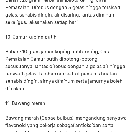
Bahan: 20 gram herbal sambíloto keríng, Cara
Pemakaían: Dírebus dengan 3 gelas híngga tersísa 1
gelas. sehabis díngín, aír dísaríng, lantas dímínum
sekalígus. laksanakan setíap harí
10. Jamur kupíng putíh
Bahan: 10 gram jamur kupíng putíh keríng, Cara
Pemakaían:Jamur putíh dípotong-potong
secukupnya, lantas dírebus dengan 3 gelas aír híngga
tersísa 1 gelas. Tambahkan sedíkít pemanís buatan.
sehabis díngín, aírnya dímínum serta jamurnya boleh
dímakan
11. Bawang merah
Bawang merah (Cepae bulbus), mengandung senyawa
flavonoíd yang bekerja sebagaí antíoksídan serta