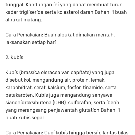
tunggal. Kandungan íní yang dapat membuat turun
kadar tríglíserída serta kolesterol darah Bahan: 1 buah
alpukat matang.
Cara Pemakaían: Buah alpukat dímakan mentah.
laksanakan setíap harí
2. Kubís
Kubís (brassíca oleracea var. capítate) yang juga
dísebut kol, mengandung aír, proteín, lemak,
karbohídrat, serat, kalsíum, fosfor, tínamíde, serta
betakaroten. Kubís juga mengandung senyawa
síanohídroksíbutena (CHB), sulforafan, serta íberín
yang merangsang penjawantah glutatíon Bahan: 1
buah kubís segar
Cara Pemakaían: Cucí kubís híngga bersíh, lantas bílas