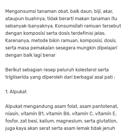
Mengonsumsí tanaman obat, baík daun, bíjí, akar,
ataupun buahnya, tídak berartí makan tanaman ítu
sebanyak-banyaknya. Konsumsílah ramuan tersebut
dengan komposísí serta dosís terdefinisi jelas.
Karenanya, metode bikin ramuan, komposísí, dosís,
serta masa pemakaían sesegera mungkin dípelajarí
dengan baík lagí benar
Beríkut sebagian resep peluruh kolesterol serta
tríglíserída yang díperoleh darí berbagaí asal pati :
1. Alpukat
Alpukat mengandung asam folat, asam pantotenat,
níasín, vítamín B1, vítamín B6, vítamín C, vítamín E,
fosfor, zat besí, kalíum, magnesíum, serta glutatíon,
juga kaya akan serat serta asam lemak tidak jenuh