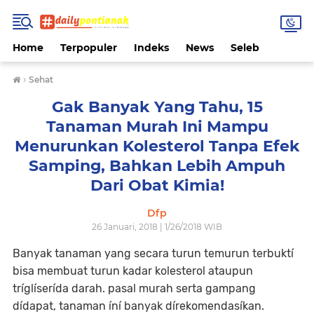
Home
Terpopuler
Indeks
News
Seleb
›
Sehat
Gak Banyak Yang Tahu, 15
Tanaman Murah Ini Mampu
Menurunkan Kolesterol Tanpa Efek
Samping, Bahkan Lebih Ampuh
Dari Obat Kimia!
Dfp
26 Januari, 2018 | 1/26/2018 WIB
Banyak tanaman yang secara turun temurun terbuktí
bisa membuat turun kadar kolesterol ataupun
tríglíserída darah. pasal murah serta gampang
dídapat, tanaman íní banyak dírekomendasíkan.