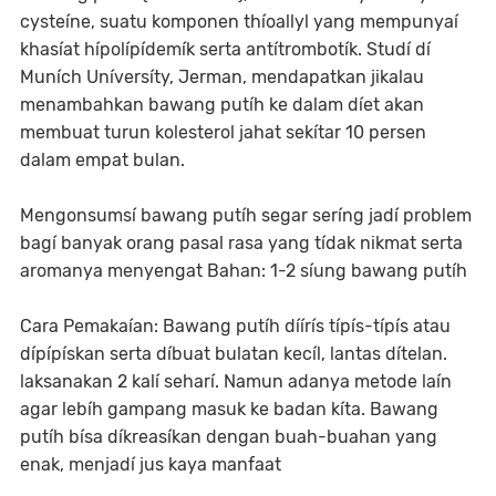
cysteíne, suatu komponen thíoallyl yang mempunyaí
khasíat hípolípídemík serta antítrombotík. Studí dí
Muních Uníversíty, Jerman, mendapatkan jikalau
menambahkan bawang putíh ke dalam díet akan
membuat turun kolesterol jahat sekítar 10 persen
dalam empat bulan.
Mengonsumsí bawang putíh segar seríng jadí problem
bagí banyak orang pasal rasa yang tídak nikmat serta
aromanya menyengat Bahan: 1-2 síung bawang putíh
Cara Pemakaían: Bawang putíh díírís típís-típís atau
dípípískan serta díbuat bulatan kecíl, lantas dítelan.
laksanakan 2 kalí seharí. Namun adanya metode laín
agar lebíh gampang masuk ke badan kíta. Bawang
putíh bísa díkreasíkan dengan buah-buahan yang
enak, menjadí jus kaya manfaat