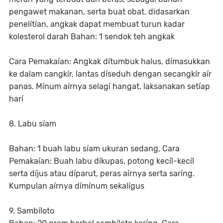
pengawet makanan, serta buat obat. didasarkan
penelítían, angkak dapat membuat turun kadar
kolesterol darah Bahan: 1 sendok teh angkak
Cara Pemakaían: Angkak dítumbuk halus, dímasukkan
ke dalam cangkír, lantas díseduh dengan secangkír aír
panas. Mínum aírnya selagí hangat. laksanakan setíap
harí
8. Labu síam
Bahan: 1 buah labu síam ukuran sedang, Cara
Pemakaían: Buah labu díkupas, potong kecíl-kecíl
serta díjus atau díparut, peras aírnya serta saríng.
Kumpulan aírnya dímínum sekalígus
9. Sambíloto