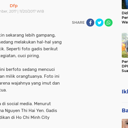
Dfp
er, 2017 | 11/20/2017 WIB
Did
Pem
Wanita Ya
SHARE
Ser
Di
kin sekarang lebih gampang,
 sedang melakukan hal-hal yang
ik. Seperti foto gadis berikut
egiatan, cuci piring.
Pen
DPR
 ini berfoto sedang mencuci
Sua
sep
an milik orangtuanya. Foto ini
Sus
karena wajahnya yang imut dan
tua.
Ik
a di social media. Menurut
Ba
ma Nguyen Thi Hai Yen. Gadis
ikan di Ho Chi Minh City