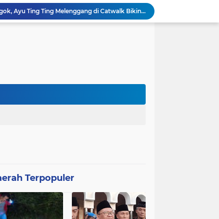
Lincah Berlenggak Lenggok, Ayu Ting Ting Melenggang di Catwalk Bikin Takjub!
Istri Ferdy Sambo Ngotot Ngaku Diperkosa Brigadir J, Kabareskrim Polri: Kebenaran Hakiki Hanya Milik Allah SWT
Geng Sambo Gagal "Culik" Orangtua Bharada E, Ternyata Pasukan Elit Loreng Turun Tangan
Komnas HAM: Keterangan Pacar Brigadir J Perkuat Kesaksian Pelecehan Seksual terhadap Istri Sambo
'Kamu Kurang Ajar Sekali Sama Saya', Teriak Ferdy Sambo Kepada Brigadir J, Begini Momen Mencengangkan Detik-detik Saat Brigadir J Dieksekusi, Peran 5 Tersangka Langsung Terbongkar
a Nama Inilah yang Menghasut Ferdy Sambo
Akhir Kisah Pengendara Tutup Pelat Nomor Pakai Celana Dalam Merah Muda
l, Pengemudi Ini Bikin Polisi Tak Berkutik
Janda Cantik Ini Terkejut Mertua Masuk Saat Malam Pertama Pernikahan, Awalnya Takut Lalu Senang
Dijanjikan dibelikan Iphone, adik di Bima ini Rela Wik Wik dengan Kakanya
erah Terpopuler