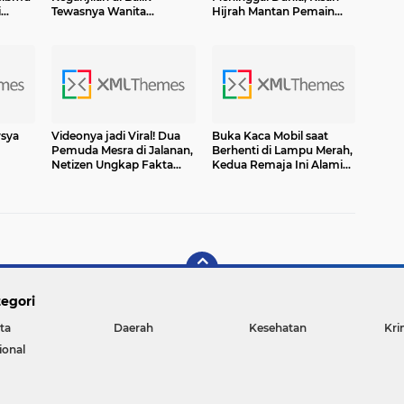
i
Tewasnya Wanita
Hijrah Mantan Pemain
Bercadar di Halaman
Pesantren & Rock n Roll
Masjid
Ini Mengharukan!
rsya
Videonya jadi Viral! Dua
Buka Kaca Mobil saat
Pemuda Mesra di Jalanan,
Berhenti di Lampu Merah,
Netizen Ungkap Fakta
Kedua Remaja Ini Alami
Mengejutkan
Kesialan Tak Terduga!
egori
ta
Daerah
Kesehatan
Kri
ional