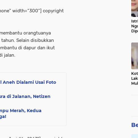
nnone" width="300"]
copyright
Ist
Ngo
Dip
ah membantu orangtuanya
Kab
 tahun. Selain disibukkan
Keb
Mil
embantu di dapur dan ikut
 jalan.
Kot
Lak
l Aneh Dialami Usai Foto
Muk
Feb
ra di Jalanan, Netizen
ampu Merah, Kedua
ga!
Be