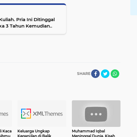
uliah. Pria Ini Ditinggal
ka 3 Tahun Kemudian..
SHARE
i Kaca
Keluarga Ungkap
Muhammad Iqbal
asibmu
Keganjilan di Balik
Meninggal Dunia, Kisah