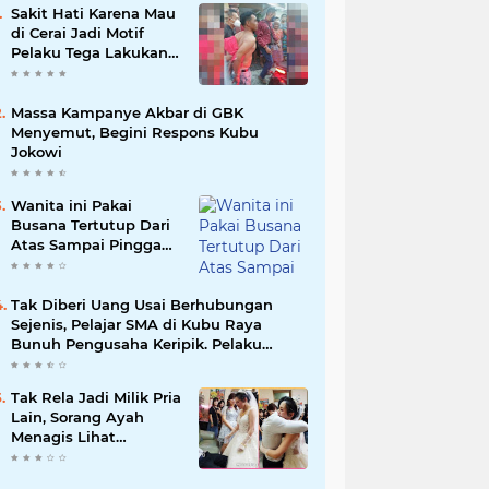
Sakit Hati Karena Mau
di Cerai Jadi Motif
Pelaku Tega Lakukan
Pembantaian Satu
Keluarga di Sungai
Jawi
Massa Kampanye Akbar di GBK
Menyemut, Begini Respons Kubu
Jokowi
Wanita ini Pakai
Busana Tertutup Dari
Atas Sampai Pinggang
Doang! Lihat
Bawahnya, Lupa Pakai
Celana?
Tak Diberi Uang Usai Berhubungan
Sejenis, Pelajar SMA di Kubu Raya
Bunuh Pengusaha Keripik. Pelaku
ditangkap di Jalan Adisucipto
Tak Rela Jadi Milik Pria
Lain, Sorang Ayah
Menagis Lihat
Pernikahan Anak
Gadisnya!