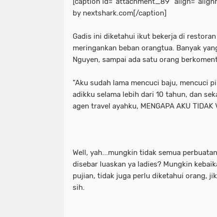
[caption id="attachment_89" align="align
by nextshark.com[/caption]
Gadis ini diketahui ikut bekerja di restora
meringankan beban orangtua. Banyak yang
Nguyen, sampai ada satu orang berkomenta
"Aku sudah lama mencuci baju, mencuci pi
adikku selama lebih dari 10 tahun, dan se
agen travel ayahku, MENGAPA AKU TIDAK
Well, yah...mungkin tidak semua perbuatan
disebar luaskan ya ladies? Mungkin kebaik
pujian, tidak juga perlu diketahui orang, 
sih.