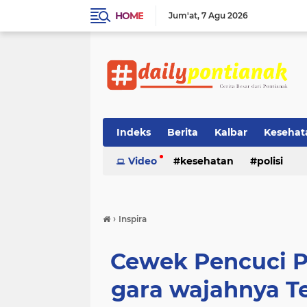
HOME
Jum'at
7 Agu 2026
Indeks
Berita
Kalbar
Kesehat
Video
kesehatan
polisi
›
Inspira
Cewek Pencuci Pir
gara wajahnya Te