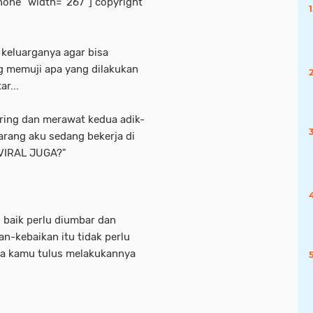
none" width="267"]
copyright
n keluarganya agar bisa
 memuji apa yang dilakukan
r...
ring dan merawat kedua adik-
karang aku sedang bekerja di
 VIRAL JUGA?"
 baik perlu diumbar dan
an-kebaikan itu tidak perlu
jika kamu tulus melakukannya