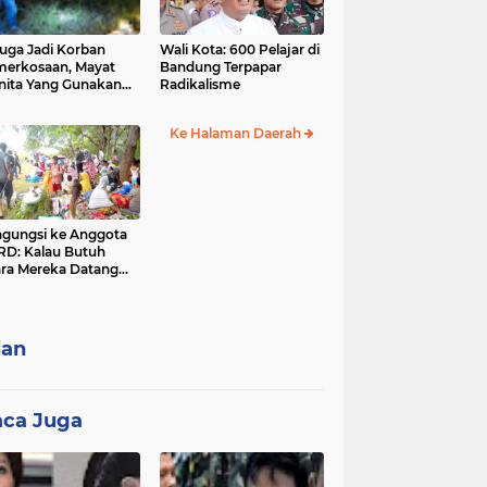
uga Jadi Korban
Wali Kota: 600 Pelajar di
erkosaan, Mayat
Bandung Terpapar
ng Gunakan
Radikalisme
agam Smp ini
temukan Membusuk
Ke Halaman Daerah
gungsi ke Anggota
D: Kalau Butuh
ra Mereka Datang
erti Ngemis, Kita
ah Mereka Hilang
lan
ca Juga