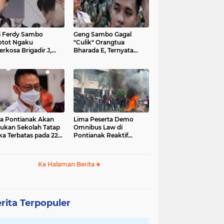
ri Ferdy Sambo
Geng Sambo Gagal
tot Ngaku
"Culik" Orangtua
erkosa Brigadir J,
Bharada E, Ternyata
areskrim Polri:
Pasukan Elit Loreng
enaran Hakiki Hanya
Turun Tangan
ik Allah SWT
a Pontianak Akan
Lima Peserta Demo
ukan Sekolah Tatap
Omnibus Law di
a Terbatas pada 22
Pontianak Reaktif
ruari 2021
Covid-19
Ke Halaman Berita
rita Terpopuler