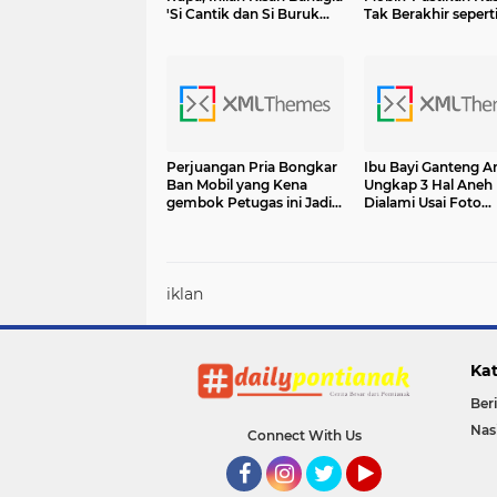
'Si Cantik dan Si Buruk
Tak Berakhir sepert
Rupa' di Dunia Nyata.
Dedek Gemes Ini
Bikin Cowok Iri Liatnya
Perjuangan Pria Bongkar
Ibu Bayi Ganteng A
Ban Mobil yang Kena
Ungkap 3 Hal Aneh
gembok Petugas ini Jadi
Dialami Usai Foto
Viral!
Anaknya Viral
iklan
Kat
Beri
Nas
Connect With Us