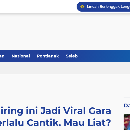
Akhirnya Terungkap Du
Dirazia di Parkiran Hote
an
Nasional
Pontianak
Seleb
Da
ing ini Jadi Viral Gara
rlalu Cantik. Mau Liat?