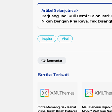
Artikel Selanjutnya
Berjuang Jadi Kuli Demi "Calon Istri" K
Nikah Dengan Pria Kaya, Tak Disang
Inspira
Viral
komentar
Berita Terkait
Cinta Memang Gak Kenal
Mau Benerin Hijab d
Rupa, Inilah Kisah Bahagia
Mobil? Pastikan N